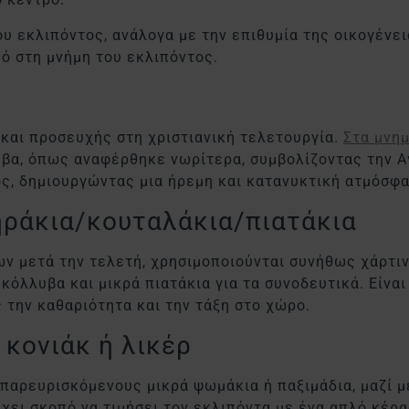
υ εκλιπόντος, ανάλογα με την επιθυμία της οικογένει
ό στη μνήμη του εκλιπόντος.
 και προσευχής στη χριστιανική τελετουργία.
Στα μνη
υβα, όπως αναφέρθηκε νωρίτερα, συμβολίζοντας την Αγ
ος, δημιουργώντας μια ήρεμη και κατανυκτική ατμόσφ
ηράκια/κουταλάκια/πιατάκια
ν μετά την τελετή, χρησιμοποιούνται συνήθως χάρτιν
 κόλλυβα και μικρά πιατάκια για τα συνοδευτικά. Είνα
 την καθαριότητα και την τάξη στο χώρο.
 κονιάκ ή λικέρ
παρευρισκόμενους μικρά ψωμάκια ή παξιμάδια, μαζί μ
έχει σκοπό να τιμήσει τον εκλιπόντα με ένα απλό κέρα