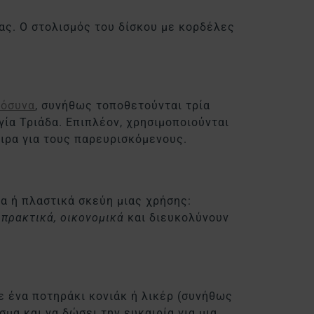
ας. Ο στολισμός του δίσκου με κορδέλες
μόσυνα
, συνήθως τοποθετούνται τρία
ία Τριάδα. Επιπλέον, χρησιμοποιούνται
αιρα για τους παρευρισκόμενους.
α ή πλαστικά σκεύη μιας χρήσης:
ι
πρακτικά, οικονομικά
και διευκολύνουν
ε ένα ποτηράκι κονιάκ ή λικέρ (συνήθως
σμα και να δώσει την ευκαιρία για μια