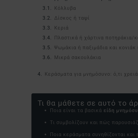
Κόλλυβα
Δίσκος ή ταψί
Κεριά
Πλαστικά ή χάρτινα ποτηράκια/κ
Ψωμάκια ή παξιμάδια και κονιάκ 
Μικρά σακουλάκια
Κεράσματα για μνημόσυνο: ό,τι χρει
Τι θα μάθετε σε αυτό το ά
Ποια είναι τα βασικά
είδη μνημόσ
Τι συμβολίζουν και πώς παρουσιά
Ποια κεράσματα συνηθίζονται και