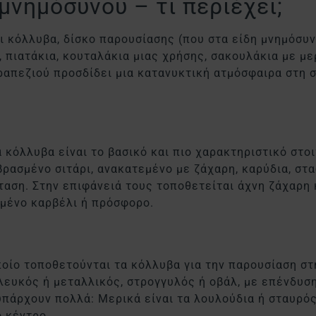
μνημόσυνου – τι περιέχει;
 κόλλυβα, δίσκο παρουσίασης (που στα είδη μνημόσυν
, πιατάκια, κουταλάκια μιας χρήσης, σακουλάκια με με
τραπεζιού προσδίδει μια κατανυκτική ατμόσφαιρα στη 
 κόλλυβα είναι το βασικό και πιο χαρακτηριστικό στο
βρασμένο σιτάρι, ανακατεμένο με ζάχαρη, καρύδια, στα
ταση. Στην επιφάνειά τους τοποθετείται άχνη ζάχαρη
μένο καρβέλι ή πρόσφορο.
οποίο τοποθετούνται τα κόλλυβα για την παρουσίαση σ
λευκός ή μεταλλικός, στρογγυλός ή οβάλ, με επένδυσ
υπάρχουν πολλά: Μερικά είναι τα λουλούδια ή σταυρός
ο κέντρο.