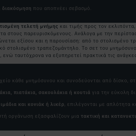
ή διακόσμηση
που αποπνέει σεβασμό.
ρτισμένη τελετή μνήμης
και τιμής προς τον εκλιπόντα,
τα στους παρευρισκόμενους. Ανάλογα με την περίσταση
νεται εξίσου και η παρουσίαση: από το στολισμένο τ
κό στολισμένο τραπεζομάντηλο. Το σετ του μνημόσυνο
ς, ενώ ταυτόχρονα να εξυπηρετεί πρακτικά τις ανάγκε
ιχείο κάθε μνημόσυνου και συνοδεύονται από δίσκο, στ
άκια, πιατάκια, σακουλάκια ή κουτιά
για την εύκολη δ
ιμάδια και κονιάκ ή λικέρ
, επιλέγονται με απλότητα κ
ωστή οργάνωση εξασφαλίζουν μια
τακτική και κατανυκτ