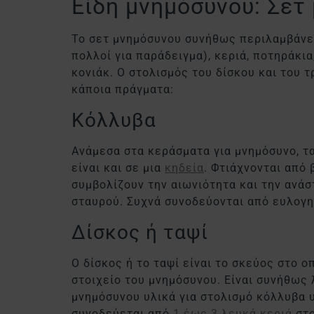
Είδη μνημόσυνου: Σετ 
Το σετ μνημόσυνου συνήθως περιλαμβάνει
πολλοί για παράδειγμα), κεριά, ποτηράκια
κονιάκ. Ο στολισμός του δίσκου και του 
κάποια πράγματα:
Κόλλυβα
Ανάμεσα στα κεράσματα για μνημόσυνο, τα
είναι και σε μια
κηδεία
. Φτιάχνονται από 
συμβολίζουν την αιωνιότητα και την ανάσ
σταυρού. Συχνά συνοδεύονται από ευλογη
Δίσκος ή ταψί
Ο δίσκος ή το ταψί είναι το σκεύος στο 
στοιχείο του μνημόσυνου. Είναι συνήθως 
μνημόσυνου υλικά για στολισμό κόλλυβα 
συνοδεύεται από
1 έως 3 λευκά κεριά
στ