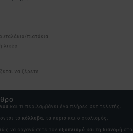
ουταλάκια/πιατάκια
ή λικέρ
άζεται να ξέρετε
ρθρο
υνου
και τι περιλαμβάνει ένα πλήρες σετ τελετής.
ζονται τα
κόλλυβα
, τα κεριά και ο στολισμός.
 πώς να οργανώσετε τον
εξοπλισμό και τη διανομή
στο