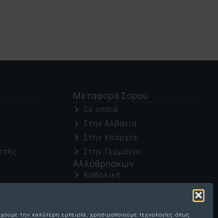
Μεταφορά Σορού
Σε νησιά
Στην Αλβανία
Στην επαρχία
ετής
Στην Γερμανία
Αλλόθρησκων
Καθολική
Μάρτυρες Ιεχωβά
διών
Μουσουλμανική
ων
έχουμε την καλύτερη εμπειρία, χρησιμοποιούμε τεχνολογίες όπως