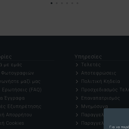
ρίες
Υπηρεσίες
ά με εμάς
Τελετές
y Φωτογραφιών
Αποτεφρώσεις
νωνήστε μαζί μας
Πολιτική Κηδεία
 Ερωτήσεις (FAQ)
Προσχεδιασμός Τελ
μα Έγγραφα
Επαναπατρισμός
χές Εξυπηρέτησης
Μνημόσυνα
κή Απορρήτου
Παραγγελία Λουλου
κή Cookies
Παραγγελία Στεφάν
Για να παρ