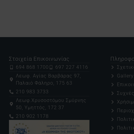
Στοιχεία Επικοινωνίας
Πληροφο
694 868 1700
697 227 4116
Σχετικ
Λεωφ. Αγίας Βαρβάρας 97,
Galler
Παλαιό Φάληρο, 175 63
Επικοι
210 983 3733
Συχνές
Λεωφ.Χρυσοστόμου Σμύρνης
Χρήσι
50, Υμηττός, 172 37
Περιο
210 902 1178
Πολιτι
Πολιτι